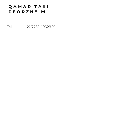
QAMAR TAXI
PFORZHEIM
Tel.:
+49 7231 4962826
E-Mail:
info@qamartaxi.de
Adresse: Hohenstaufenstraße 56
75177 Pforzheim
Impressum
Datenschutz
© 2024 Qamar Taxi