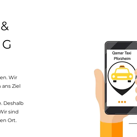
 &
IG
nen. Wir
 ans Ziel
e. Deshalb
Wir sind
en Ort.