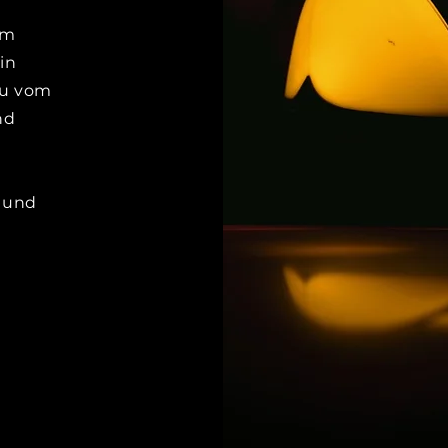
em
in
eu vom
nd
 und